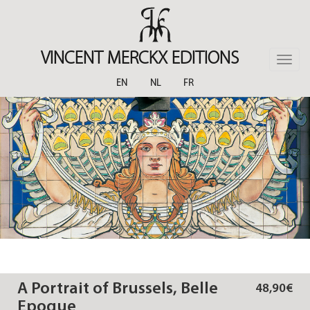
Skip
to
main
content
VINCENT MERCKX EDITIONS
Toggle
naviga
EN
NL
FR
A Portrait of Brussels, Belle
48,90€
Epoque