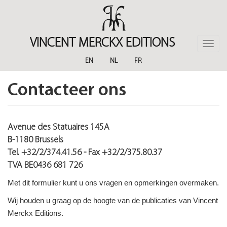
Skip
to
main
content
VINCENT MERCKX EDITIONS
Toggle
naviga
EN
NL
FR
Contacteer ons
Avenue des Statuaires 145A
B-1180 Brussels
Tel. +32/2/374.41.56 - Fax +32/2/375.80.37
TVA BE0436 681 726
Met dit formulier kunt u ons vragen en opmerkingen overmaken.
Wij houden u graag op de hoogte van de publicaties van Vincent
Merckx Editions.