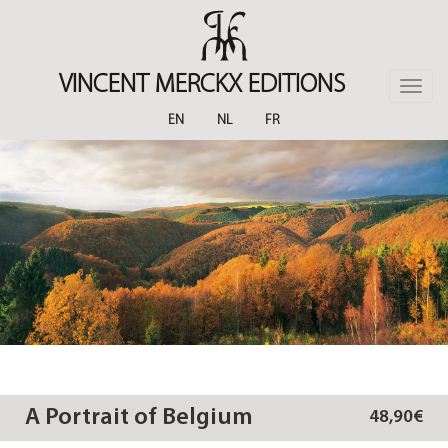
Skip
to
main
content
VINCENT MERCKX EDITIONS
Toggle
naviga
EN
NL
FR
A Portrait of Belgium
48,90€