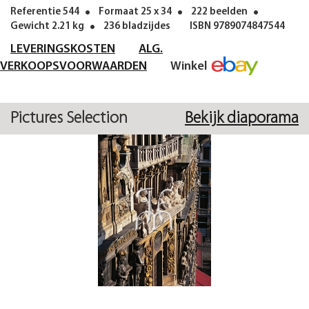
Referentie 544
Formaat 25 x 34
222 beelden
Gewicht 2.21 kg
236 bladzijdes
ISBN 9789074847544
LEVERINGSKOSTEN
ALG.
VERKOOPSVOORWAARDEN
Winkel
Pictures Selection
Bekijk diaporama